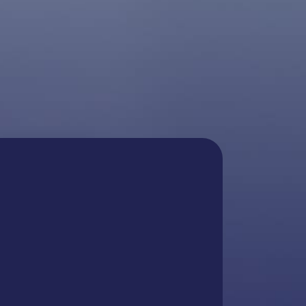
tros por
ición!