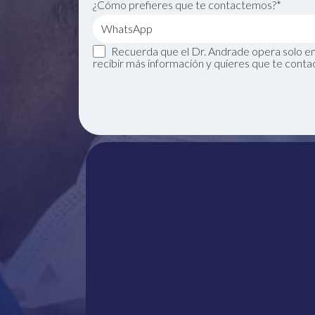
¿Cómo prefieres que te contactemos?*
Recuerda que el Dr. Andrade opera solo en 
recibir más información y quieres que te conta
Un solo
Whats