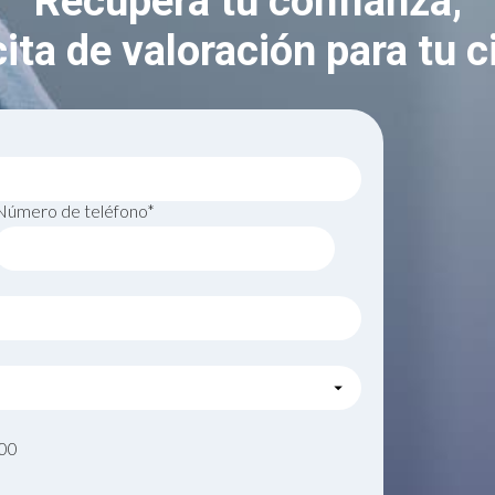
Recupera tu confianza,
ita de valoración para tu c
Número de teléfono*
000