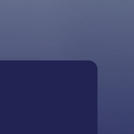
tros por
ición!