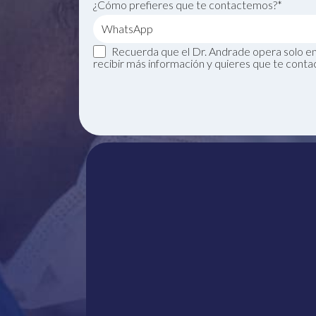
¿Cómo prefieres que te contactemos?*
Recuerda que el Dr. Andrade opera solo en 
recibir más información y quieres que te conta
Un solo
Whats