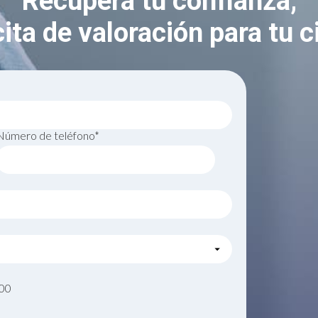
Recupera tu confianza,
ita de valoración para tu c
Número de teléfono*
000