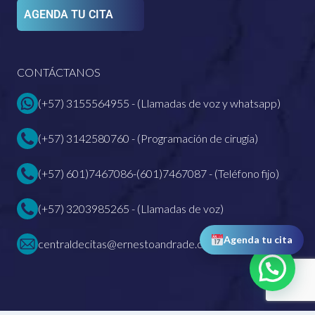
AGENDA TU CITA
CONTÁCTANOS
(+57) 3155564955 - (Llamadas de voz y whatsapp)
(+57) 3142580760 - (Programación de cirugía)
(+57) 601)7467086-(601)7467087 - (Teléfono fijo)
(+57) 3203985265 - (Llamadas de voz)
Agenda tu cita
centraldecitas@ernestoandrade.com