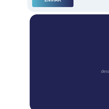
Un solo
Whats
desc