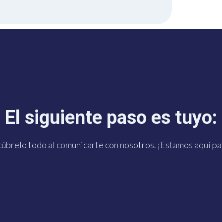
 click te conecta con noso
El siguiente paso es tuyo:
App. ¡Estamos a tu dispos
úbrelo todo al comunicarte con nosotros. ¡Estamos aquí par
¡HAZLO YA!