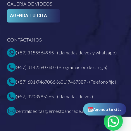
GALERÍA DE VIDEOS
AGENDA TU CITA
CONTÁCTANOS
(+57) 3155564955 - (Llamadas de voz y whatsapp)
(+57) 3142580760 - (Programación de cirugía)
(+57) 601)7467086-(601)7467087 - (Teléfono fijo)
(+57) 3203985265 - (Llamadas de voz)
Agenda tu cita
centraldecitas@ernestoandrade.com