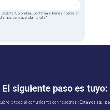
Bogotá, Colombia. Confirma si tienes interés en
ctemos para agendar tu cita.*
 click te conecta con noso
El siguiente paso es tuyo:
App. ¡Estamos a tu dispos
úbrelo todo al comunicarte con nosotros. ¡Estamos aquí par