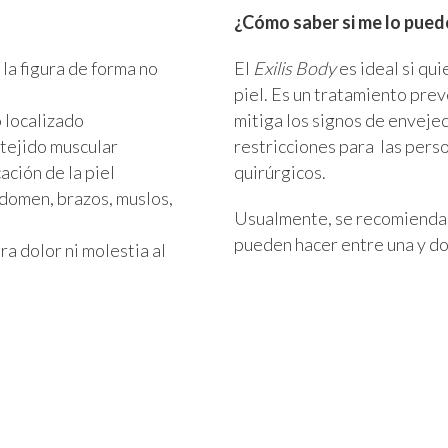
¿Cómo saber si me lo pued
la figura de forma no
El
Exilis Body
es ideal si qui
piel. Es un tratamiento prev
 localizado
mitiga los signos de envejec
 tejido muscular
restricciones para las pers
ación de la piel
quirúrgicos.
domen, brazos, muslos,
Usualmente, se recomiendan
pueden hacer entre una y d
a dolor ni molestia al
Recupera tu confianza,
ita de valoración para tu c