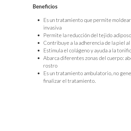
Beneficios
Es un tratamiento que permite moldear 
invasiva
Permite la reducción del tejido adiposo
Contribuye a la adherencia de la piel al
Estimula el colágeno y ayuda a la tonific
Abarca diferentes zonas del cuerpo: ab
rostro
Es un tratamiento ambulatorio, no gener
finalizar el tratamiento.
agenda ya la c